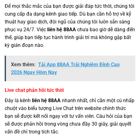
Để mọi thắc mắc của bạn được giải đáp tức thời, chúng tôi
cung cấp đa dạng kênh giao tiếp. Dù bạn cần hỗ trợ về kỹ
thuật hay giao dịch, đội ngũ của chúng tôi luôn sẵn sàng
phục vụ 24/7. Việc
liên hệ 88AA
chưa bao giờ dễ dàng đến
thế, giúp bạn tiếp tục hành trình giải trí mà không gặp bất
kỳ gián đoạn nào.
Xem thêm:
Tải App 88AA Trải Nghiệm Đỉnh Cao
2026 Ngay Hôm Nay
Live chat phản hồi tức thời
Đây là kênh
liên hệ 88AA
nhanh nhất, chỉ cần một cú nhấp
chuột vào biểu tượng Live Chat trên website chính thức
bạn sẽ được kết nối ngay với tư vấn viên. Câu hỏi của bạn
sẽ được phản hồi trong vòng chưa đầy 30 giây, giải quyết
vấn đề chỉ trong tích tắc.