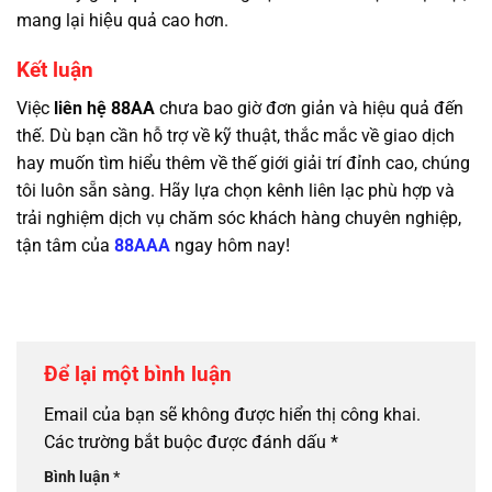
mang lại hiệu quả cao hơn.
Kết luận
Việc
liên hệ 88AA
chưa bao giờ đơn giản và hiệu quả đến
thế. Dù bạn cần hỗ trợ về kỹ thuật, thắc mắc về giao dịch
hay muốn tìm hiểu thêm về thế giới giải trí đỉnh cao, chúng
tôi luôn sẵn sàng. Hãy lựa chọn kênh liên lạc phù hợp và
trải nghiệm dịch vụ chăm sóc khách hàng chuyên nghiệp,
tận tâm của
88AAA
ngay hôm nay!
Để lại một bình luận
Email của bạn sẽ không được hiển thị công khai.
Các trường bắt buộc được đánh dấu
*
Bình luận
*