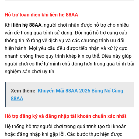
Hỗ trợ toàn diện khi liên hệ 88AA
Khi
liên hệ 88AA
, người chơi nhận được hỗ trợ cho nhiều
vấn đề trong quá trình sử dụng. Đội ngũ hỗ trợ cung cấp
thông tin rõ ràng về dịch vụ và các chương trình ưu đãi
hiện hành. Mọi yêu cầu đều được tiếp nhận và xử lý cực
nhanh chóng theo quy trình khép kín cụ thể. Điều này giúp
người chơi có thể tự mình chủ động hơn trong quá trình trải
nghiệm sân chơi uy tín.
Xem thêm:
Khuyến Mãi 88AA 2026 Bùng Nổ Cùng
88AA
Hỗ trợ đăng ký và đăng nhập tài khoản chuẩn xác nhất
Hệ thống hỗ trợ người chơi trong quá trình tạo tài khoản
hoặc đăng nhập khi gặp lỗi. Các bước thực hiện được